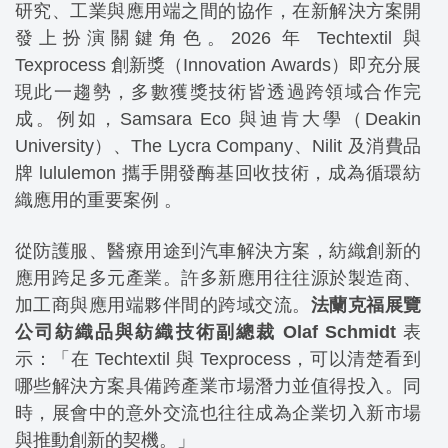
研究、工業與應用端之間的協作，在新解決方案開
發上扮演關鍵角色。2026 年 Techtextil 與
Texprocess 創新獎（Innovation Awards）即充分展
現此一趨勢，多數獲獎技術皆透過跨領域合作完
成。例如，Samsara Eco 與迪肯大學（Deakin
University）、The Lycra Company、Nilit 及消費品
牌 lululemon 攜手開發酶基回收技術，成為循環紡
織應用的重要案例 。
從防護服、醫療用途到汽車解決方案，紡織創新的
應用跨足多元產業。許多新應用往往源於製造商、
加工商與應用端夥伴間的跨域交流。
法蘭克福展覽
公司紡織品與紡織技術副總裁 Olaf Schmidt
表
示：「在 Techtextil 與 Texprocess，可以清楚看到
哪些解決方案具備跨產業市場潛力並值得投入。同
時，展會中的意外交流也往往成為企業切入新市場
與推動創新的契機。」