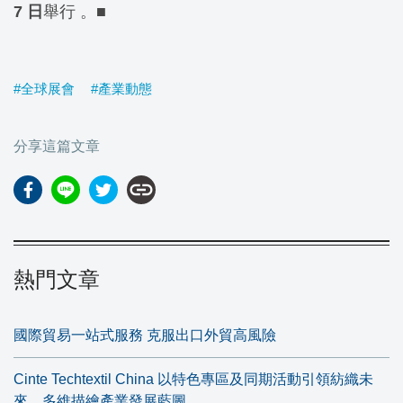
7 日
舉行 。
■
#全球展會
#產業動態
分享這篇文章
link
熱門文章
國際貿易一站式服務 克服出口外貿高風險
Cinte Techtextil China 以特色專區及同期活動引領紡織未
來，多維描繪產業發展藍圖