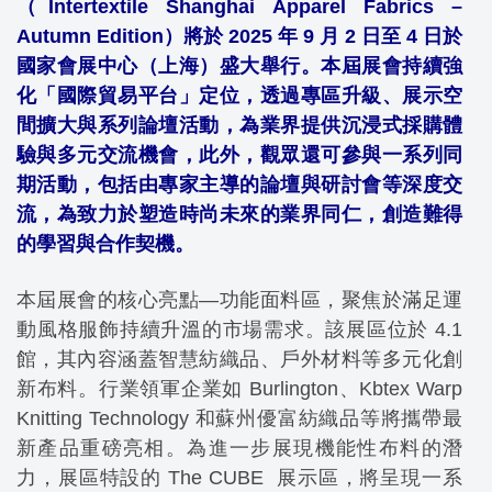
（Intertextile Shanghai Apparel Fabrics –
Autumn Edition）將於 2025 年 9 月 2 日至 4 日於
國家會展中心（上海）盛大舉行。本屆展會持續強
化「國際貿易平台」定位，透過專區升級、展示空
間擴大與系列論壇活動，為業界提供沉浸式採購體
驗與多元交流機會，
此外，觀眾還可參與一系列同
期活動，包括由專家主導的論壇與研討會等深度交
流，為致力於塑造時尚未來的業界同仁，創造難得
的學習與合作契機。
本屆展會的核心亮點—功能面料區，聚焦於滿足運
動風格服飾持續升溫的市場需求。該展區位於 4.1
館，其內容涵蓋智慧紡織品、戶外材料等多元化創
新布料。行業領軍企業如 Burlington、Kbtex Warp
Knitting Technology 和蘇州優富紡織品等將攜帶最
新產品重磅亮相。為進一步展現機能性布料的潛
力，展區特設的 The CUBE 展示區，將呈現一系