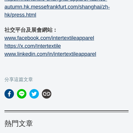
autumn.hk.messefrankfurt.com/shanghai/zh-
hk/press.html
社交平台及展會網站︰
www.facebook.com/intertextileapparel
https://x.com/Intertextile
www.linkedin.com/in/intertextileapparel
分享這篇文章
link
熱門文章