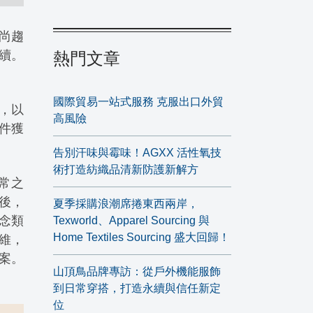
時尚趨
續。
熱門文章
國際貿易一站式服務 克服出口外貿
，以
高風險
件獲
告別汗味與霉味！AGXX 活性氧技
術打造紡織品清新防護新解方
常之
獎後，
夏季採購浪潮席捲東西兩岸，
念類
Texworld、Apparel Sourcing 與
Home Textiles Sourcing 盛大回歸！
維，
案。
山頂鳥品牌專訪：從戶外機能服飾
到日常穿搭，打造永續與信任新定
位