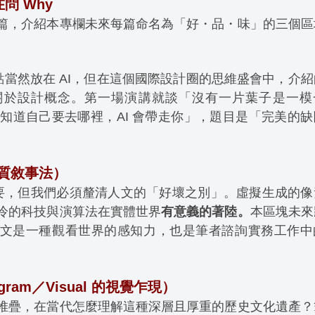
問 Why
篇，介紹本專欄未來每篇命名為「好・品・味」的三個區
，重點當然放在 AI，但在這個國際設計圈的思維盛會中，介
而是關於設計概念。第一場演講就談「沒有一片葉子是一模
知道自己要去哪裡，AI 會帶走你」，題目是「完美的缺
物質敘事法）
重要，但我們必須釐清人文的「好壞之別」。虛擬生成的像
冷的科技與演算法在實體世界
有意義的著陸。
本區塊未來
質人文是一種觀看世界的感知力，也是筆者諮詢實務工作中
am／Visual 的視覺乍現）
堆疊，在當代怎麼理解這種深層且厚重的歷史文化遺產？