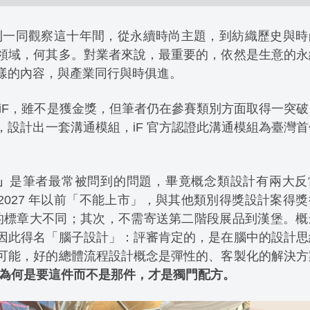
紡織月刊一同觀察這十年間，從永續時尚主題，到紡織歷史與
領域，何其多。對業者來說，最重要的，依然是生意的永
樣的內容，與產業同行與時俱進。
iF，雖不是獲金獎，但筆者仍在參賽類別方面取得一突破
設計出一套溝通模組，iF 官方認證此溝通模組為
臺
灣首
？」
是筆者最常被問到的問題，畢竟概念類設計有兩大反
 2027 年以前「不能上市」，與其他類別得獎設計案得
體的標章大不同；其次，不需寄送第二階段展品到漢堡。概
因此得名「腦子設計」：評審肯定的，是在腦中的設計思
可能，好的總體流程設計概念是彈性的、客製化的解決方
出為何是要這件而不是那件，才是獨門配方。