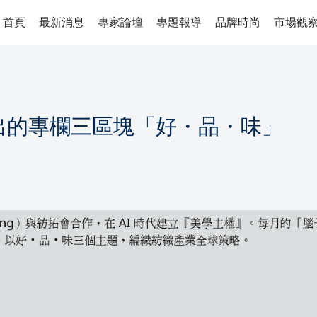
首頁
最新消息
專家論壇
專題報導
品牌時尚
市場觀
架出的專欄三區塊「好・品・味」