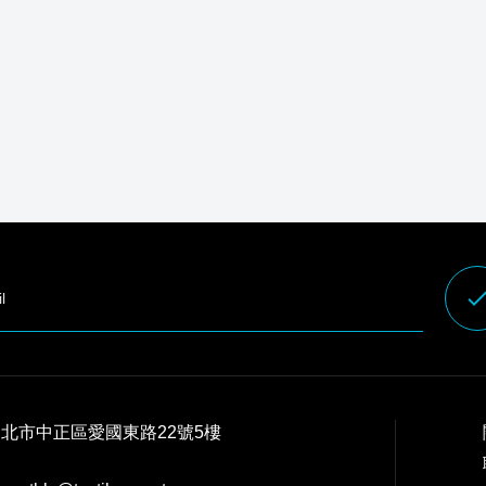
don
 台北市中正區愛國東路22號5樓
：