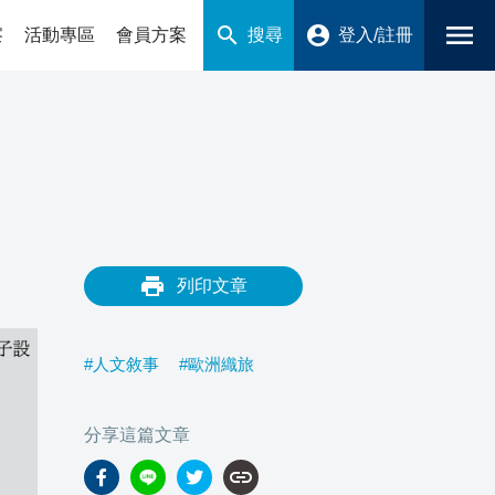
menu
search
account_circle
搜尋
登入/註冊
察
活動專區
會員方案
print
列印文章
#人文敘事
#歐洲織旅
分享這篇文章
link