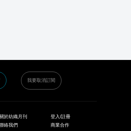
e
我要取消訂閱
關於紡織月刊
登入/註冊
聯絡我們
商業合作