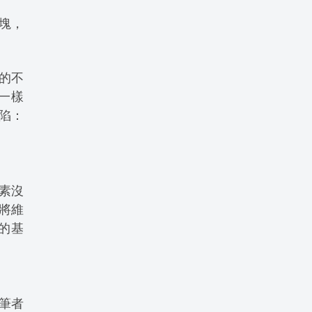
塊，
紹的不
一樣
陷：
素沒
將維
的基
筆者