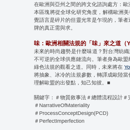
在歐洲與亞州之間的跨文化諮詢處方：歐
本區塊將從全球化研究角度，解構歐洲美學底
覺語言是碎片的但靈光常是乍現的，筆者
牌的真正需與求。
味：歐洲相關法規的「味」來之道（You
未來的時尚趨勢是什麼味道？對台灣紡織業
不可逆的全球供應鏈流向。筆者身為歐盟
綠色法規的觀看之道。同時，未來將在
Y
將抽象、冰冷的法規參數，轉譯成歐陸當
理解歐盟的出發點，知己知彼。■
關鍵字：＃物質敘事法＃總體流程設計＃
＃NarrativeOfMateriality
＃ProcessConceptDesign(PCD)
＃PerfectImperfection