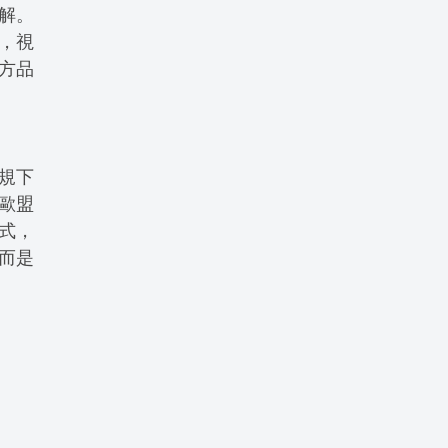
解。
展，視
方品
法規下
歐盟
形式，
而是