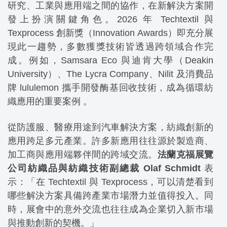
研究、工業與應用端之間的協作，在新解決方案開
發上扮演關鍵角色。2026 年 Techtextil 與
Texprocess 創新獎（Innovation Awards）即充分展
現此一趨勢，多數獲獎技術皆透過跨領域合作完
成。例如，Samsara Eco 與迪肯大學（Deakin
University）、The Lycra Company、Nilit 及消費品
牌 lululemon 攜手開發酶基回收技術，成為循環紡
織應用的重要案例 。
從防護服、醫療用途到汽車解決方案，紡織創新的
應用跨足多元產業。許多新應用往往源於製造商、
加工商與應用端夥伴間的跨域交流。
法蘭克福展覽
公司紡織品與紡織技術副總裁 Olaf Schmidt
表
示：「在 Techtextil 與 Texprocess，可以清楚看到
哪些解決方案具備跨產業市場潛力並值得投入。同
時，展會中的意外交流也往往成為企業切入新市場
與推動創新的契機。」