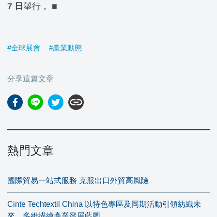
7 日
舉行 。
■
#全球展會
#產業動態
分享這篇文章
link
熱門文章
國際貿易一站式服務 克服出口外貿高風險
Cinte Techtextil China 以特色專區及同期活動引領紡織未
來，多維描繪產業發展藍圖