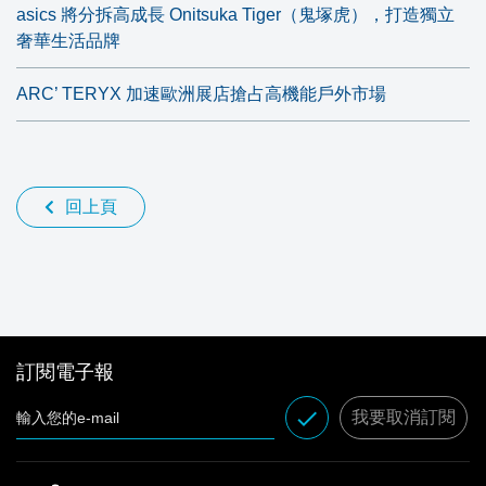
asics 將分拆高成長 Onitsuka Tiger（鬼塚虎），打造獨立
奢華生活品牌
ARC’ TERYX 加速歐洲展店搶占高機能戶外市場
回上頁
訂閱電子報
done
我要取消訂閱