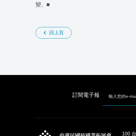
變。■
回上頁
訂閱電子報
100