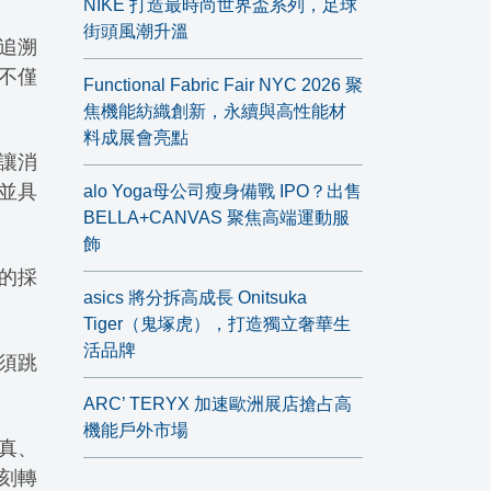
NIKE 打造最時尚世界盃系列，足球
街頭風潮升溫
可追溯
不僅
Functional Fabric Fair NYC 2026 聚
焦機能紡織創新，永續與高性能材
料成展會亮點
讓消
並具
alo Yoga母公司瘦身備戰 IPO？出售
BELLA+CANVAS 聚焦高端運動服
飾
的採
asics 將分拆高成長 Onitsuka
Tiger（鬼塚虎），打造獨立奢華生
活品牌
必須跳
ARC’ TERYX 加速歐洲展店搶占高
機能戶外市場
真、
刻轉