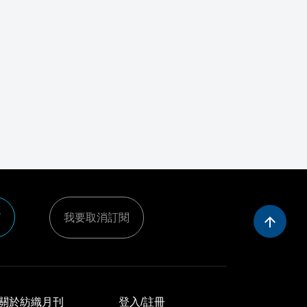
e
我要取消訂閱
arrow_upward
關於紡織月刊
登入/註冊