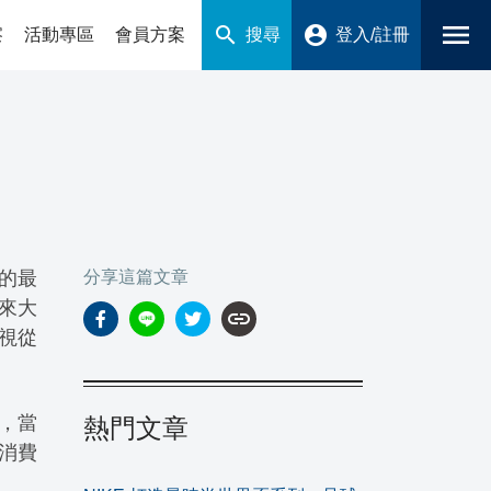
menu
search
account_circle
搜尋
登入/註冊
察
活動專區
會員方案
面的最
分享這篇文章
年來大
link
視從
調，當
熱門文章
消費