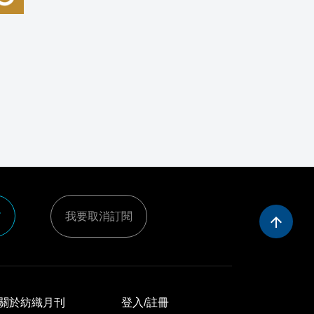
e
我要取消訂閱
arrow_upward
關於紡織月刊
登入/註冊