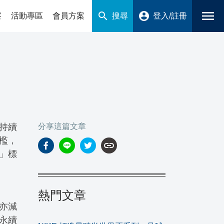
menu
search
account_circle
搜尋
登入/註冊
察
活動專區
會員方案
上持續
分享這篇文章
門檻，
link
」標
熱門文章
量亦減
然永續