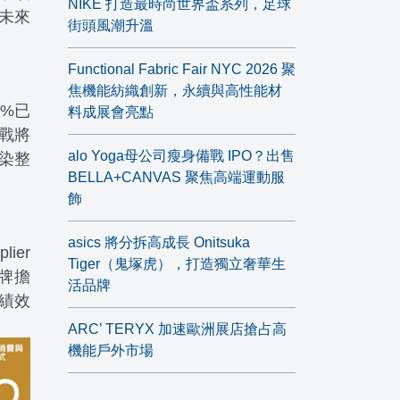
NIKE 打造最時尚世界盃系列，足球
未來
街頭風潮升溫
Functional Fabric Fair NYC 2026 聚
焦機能紡織創新，永續與高性能材
1%已
料成展會亮點
戰將
alo Yoga母公司瘦身備戰 IPO？出售
如染整
BELLA+CANVAS 聚焦高端運動服
飾
asics 將分拆高成長 Onitsuka
ier
Tiger（鬼塚虎），打造獨立奢華生
品牌擔
活品牌
績效
ARC’ TERYX 加速歐洲展店搶占高
機能戶外市場